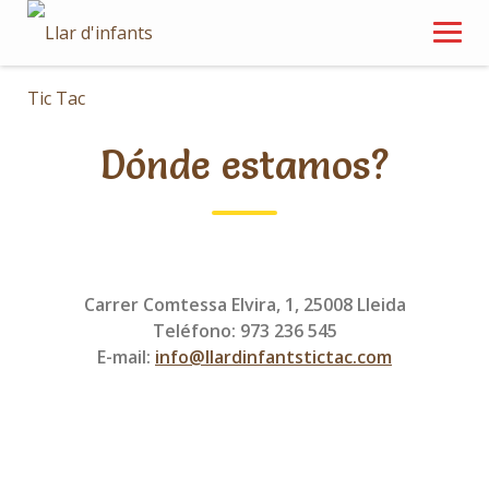
Skip
to
content
Dónde estamos?
Carrer Comtessa Elvira, 1, 25008 Lleida
Teléfono: 973 236 545
E-mail:
info@llardinfantstictac.com