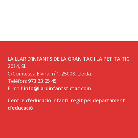
LA LLAR D’INFANTS DE LA GRAN TAC I LA PETITA TIC
2014, SL
C/Comtessa Elvira, nº1. 25008. Lleida.
Telèfon:
973 23 65 45
E-mail:
info@llardinfantstictac.com
Centre d’educació infantil regit pel departament
d’educació