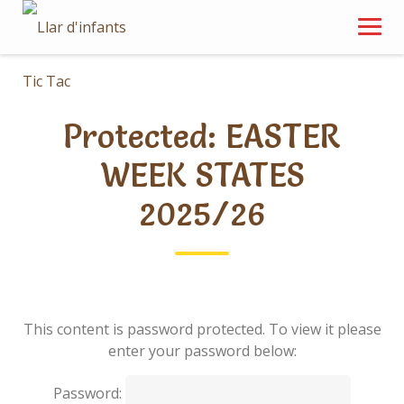
Skip
to
content
Protected: EASTER
WEEK STATES
2025/26
This content is password protected. To view it please
enter your password below:
Password: