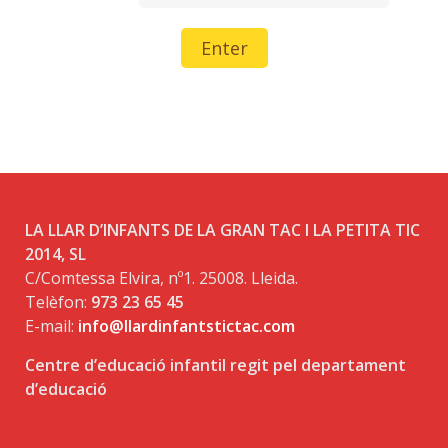
LA LLAR D’INFANTS DE LA GRAN TAC I LA PETITA TIC
2014, SL
C/Comtessa Elvira, nº1. 25008. Lleida.
Telèfon:
973 23 65 45
E-mail:
info@llardinfantstictac.com
Centre d’educació infantil regit pel departament
d’educació