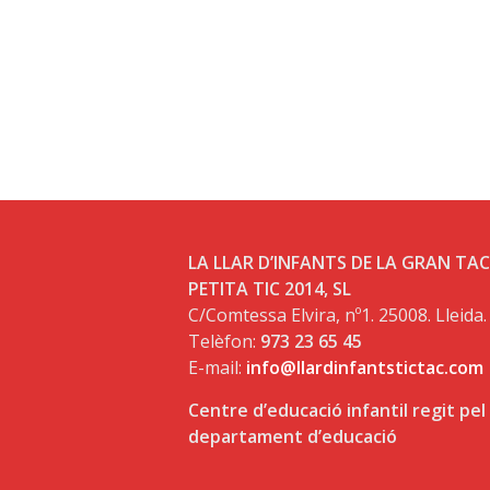
LA LLAR D’INFANTS DE LA GRAN TAC 
PETITA TIC 2014, SL
C/Comtessa Elvira, nº1. 25008. Lleida.
Telèfon:
973 23 65 45
E-mail:
info@llardinfantstictac.com
Centre d’educació infantil regit pel
departament d’educació