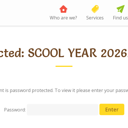
Who are we?
Services
Find us
cted: SCOOL YEAR 202
nt is password protected. To view it please enter your pass
Password: