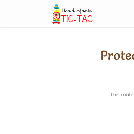
Skip
to
content
Prote
This conte