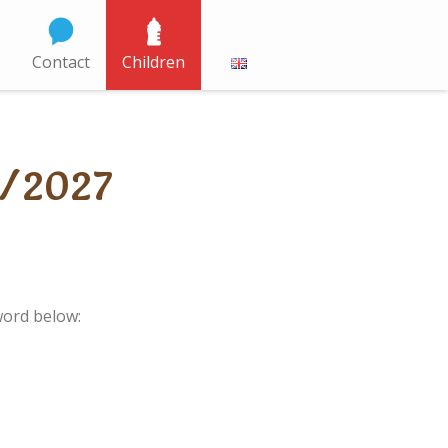
Contact
Children
6/2027
word below: