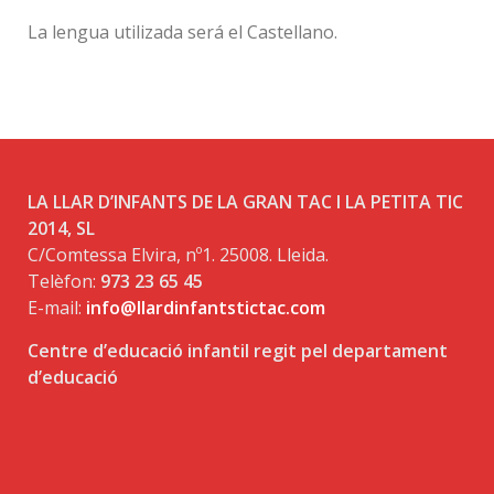
La lengua utilizada será el Castellano.
LA LLAR D’INFANTS DE LA GRAN TAC I LA PETITA TIC
2014, SL
C/Comtessa Elvira, nº1. 25008. Lleida.
Telèfon:
973 23 65 45
E-mail:
info@llardinfantstictac.com
Centre d’educació infantil regit pel departament
d’educació